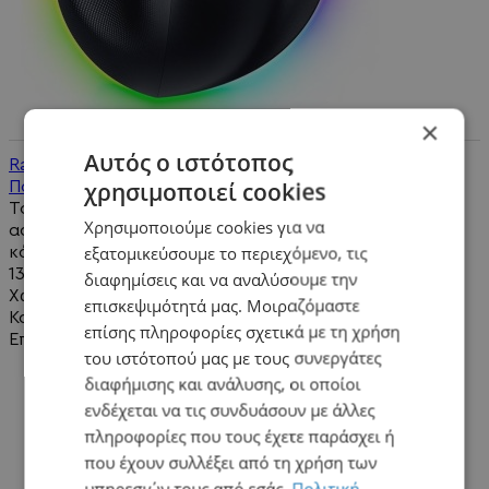
×
Αυτός ο ιστότοπος
Razer Pro Click V2 Vertical Ασύρματο RGB Gaming
χρησιμοποιεί cookies
Ποντίκι 30000 DPI Μαύρο
Το Razer Pro Click V2 Vertical είναι ένα premium
Χρησιμοποιούμε cookies για να
ασύρματο ποντίκι που συνδυάζει την εργονομία ενός
εξατομικεύσουμε το περιεχόμενο, τις
κάθετου σχεδιασμού με..
137,90€
διαφημίσεις και να αναλύσουμε την
Χωρίς ΦΠΑ:111,21€
επισκεψιμότητά μας. Μοιραζόμαστε
Καλάθι
επίσης πληροφορίες σχετικά με τη χρήση
Επιθυμητό
του ιστότοπού μας με τους συνεργάτες
διαφήμισης και ανάλυσης, οι οποίοι
ενδέχεται να τις συνδυάσουν με άλλες
πληροφορίες που τους έχετε παράσχει ή
που έχουν συλλέξει από τη χρήση των
υπηρεσιών τους από εσάς.
Πολιτική