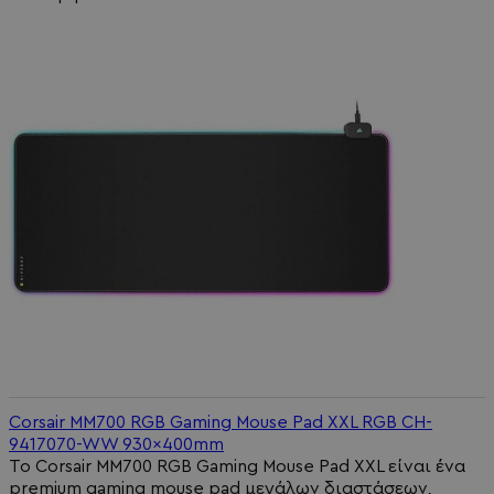
Corsair MM700 RGB Gaming Mouse Pad XXL RGB CH-
9417070-WW 930x400mm
Το Corsair MM700 RGB Gaming Mouse Pad XXL είναι ένα
premium gaming mouse pad μεγάλων διαστάσεων,