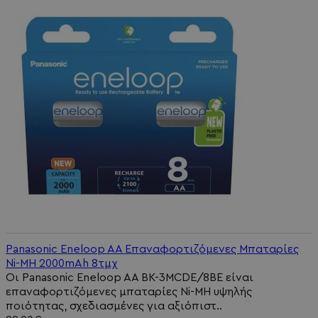
Panasonic Eneloop AA Επαναφορτιζόμενες Μπαταρίες
Ni-MH 2000mAh 8τμχ
Οι Panasonic Eneloop AA BK-3MCDE/8BE είναι
επαναφορτιζόμενες μπαταρίες Ni-MH υψηλής
ποιότητας, σχεδιασμένες για αξιόπιστ..