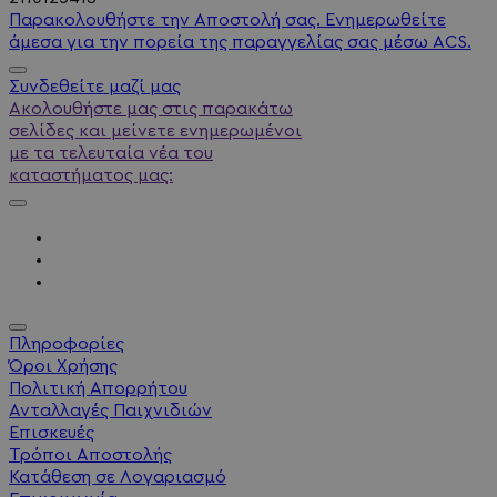
Παρακολουθήστε την Αποστολή σας. Ενημερωθείτε
άμεσα για την πορεία της παραγγελίας σας μέσω ACS.
Συνδεθείτε μαζί μας
Ακολουθήστε μας στις παρακάτω
σελίδες και μείνετε ενημερωμένοι
με τα τελευταία νέα του
καταστήματος μας:
Πληροφορίες
Όροι Χρήσης
Πολιτική Απορρήτου
Ανταλλαγές Παιχνιδιών
Επισκευές
Τρόποι Αποστολής
Κατάθεση σε Λογαριασμό