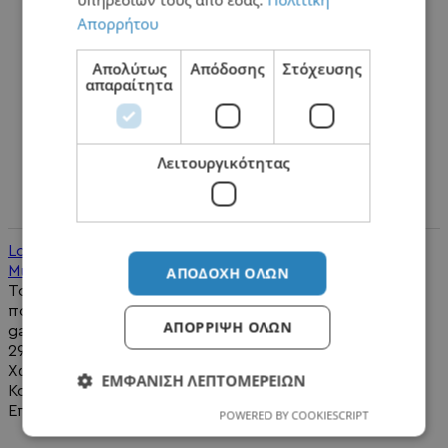
Απορρήτου
Απολύτως
Απόδοσης
Στόχευσης
απαραίτητα
Λειτουργικότητας
Logitech G Yeticaster GX Dynamic RGB Gaming
Μικρόφωνο USB με Compass Boom Arm
ΑΠΟΔΟΧΉ ΌΛΩΝ
Το Logitech G Yeticaster GX είναι ένα ολοκληρωμένο
πακέτο για δημιουργούς περιεχομένου, streamers,
ΑΠΌΡΡΙΨΗ ΌΛΩΝ
gamers και podcasters..
299,00€
Χωρίς ΦΠΑ:241,13€
ΕΜΦΆΝΙΣΗ ΛΕΠΤΟΜΕΡΕΙΏΝ
Καλάθι
Επιθυμητό
POWERED BY COOKIESCRIPT