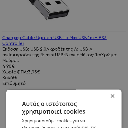
Charging Cable Ugreen USB To Mini USB 1m - PS3
Controller
Έκδοση USB: USB 2.0Ακροδέκτης Α: USB-A
maleΑκροδέκτης B: mini USB-B maleΜήκος: 1mΧρώμα:
Μαύρο..
4,90€
Χωρίς ΦΠΑ:3,95€
Καλάθι
Επιθυμητό
×
Αυτός ο ιστότοπος
χρησιμοποιεί cookies
Χρησιμοποιούμε cookies για να
εξατομικεύσουμε το περιεχόμενο, τις