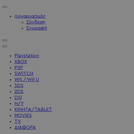
Λογαριασμός
Σύνδεση
Εγγραφή
Playstation
XBOX
PSP
SWITCH
WII / WII U
3DS
2DS
DSI
Η/Υ
ΚΙΝΗΤΑ/TABLET
MOVIES
TV
ΔΙΑΦΟΡΑ