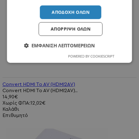
ΑΠΟΔΟΧΉ ΌΛΩΝ
ΑΠΌΡΡΙΨΗ ΌΛΩΝ
ΕΜΦΆΝΙΣΗ ΛΕΠΤΟΜΕΡΕΙΏΝ
POWERED BY COOKIESCRIPT
Convert HDMI To AV (HDMI2AV)
Convert HDMI To AV (HDMI2AV)..
14,90€
Χωρίς ΦΠΑ:12,02€
Καλάθι
Επιθυμητό