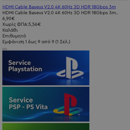
HDMI Cable Baseus V2.0 4K 60Hz 3D HDR 18Gbps 3m
HDMI Cable Baseus V2.0 4K 60Hz 3D HDR 18Gbps 3m..
6,90€
Χωρίς ΦΠΑ:5,56€
Καλάθι
Επιθυμητό
Εμφάνιση 1 έως 9 από 9 (1 Σελ.)