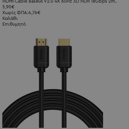
HDMI Cable Baseus V2.0 4K 60Hz 3D HDR 18Gbps 2m..
5,90€
Χωρίς ΦΠΑ:4,76€
Καλάθι
Επιθυμητό