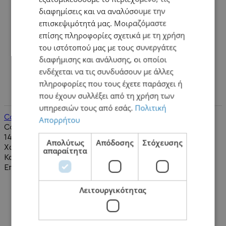
διαφημίσεις και να αναλύσουμε την
επισκεψιμότητά μας. Μοιραζόμαστε
επίσης πληροφορίες σχετικά με τη χρήση
του ιστότοπού μας με τους συνεργάτες
διαφήμισης και ανάλυσης, οι οποίοι
ενδέχεται να τις συνδυάσουν με άλλες
πληροφορίες που τους έχετε παράσχει ή
που έχουν συλλέξει από τη χρήση των
υπηρεσιών τους από εσάς.
Πολιτική
Convert AV To HDMI (AV2HDMI)
Απορρήτου
Convert AV To HDMI (AV2HDMI)..
14,90€
Απολύτως
Απόδοσης
Στόχευσης
Χωρίς ΦΠΑ:12,02€
απαραίτητα
Καλάθι
Επιθυμητό
Λειτουργικότητας