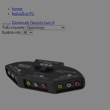
home
Καλώδια PC
Σύγκριση Προϊόντων
0
Ταξινόμηση:
Εμφάνιση: