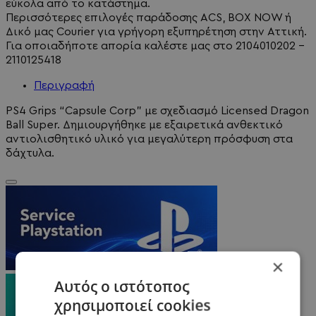
εύκολα από το κατάστημα.
Περισσότερες επιλογές παράδοσης ACS, BOX NOW ή
Δικό μας Courier για γρήγορη εξυπηρέτηση στην Αττική.
Για οποιαδήποτε απορία καλέστε μας στο 2104010202 -
2110125418
Περιγραφή
PS4 Grips “Capsule Corp” με σχεδιασμό Licensed Dragon
Ball Super. Δημιουργήθηκε με εξαιρετικά ανθεκτικό
αντιολισθητικό υλικό για μεγαλύτερη πρόσφυση στα
δάχτυλα.
×
Αυτός ο ιστότοπος
χρησιμοποιεί cookies