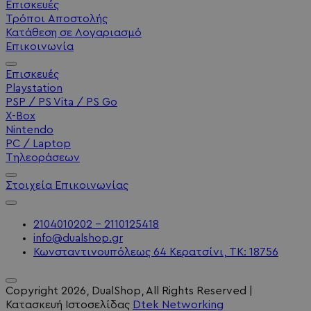
Επισκευές
Τρόποι Αποστολής
Κατάθεση σε Λογαριασμό
Επικοινωνία
Επισκευές
Playstation
PSP / PS Vita / PS Go
X-Box
Nintendo
PC / Laptop
Τηλεοράσεων
Στοιχεία Επικοινωνίας
2104010202 - 2110125418
info@dualshop.gr
Κωνσταντινουπόλεως 64 Κερατσίνι, ΤΚ: 18756
Copyright
2026
, DualShop, All Rights Reserved
|
Κατασκευή Ιστοσελίδας
Dtek Networking