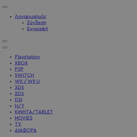
Λογαριασμός
Σύνδεση
Εγγραφή
Playstation
XBOX
PSP
SWITCH
WII / WII U
3DS
2DS
DSI
Η/Υ
ΚΙΝΗΤΑ/TABLET
MOVIES
TV
ΔΙΑΦΟΡΑ