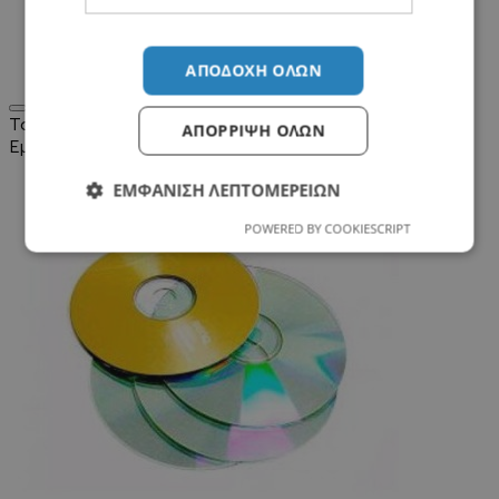
home
Ήχου Σε CD
ΑΠΟΔΟΧΉ ΌΛΩΝ
Σύγκριση Προϊόντων
0
Ταξινόμηση:
ΑΠΌΡΡΙΨΗ ΌΛΩΝ
Εμφάνιση:
ΕΜΦΆΝΙΣΗ ΛΕΠΤΟΜΕΡΕΙΏΝ
POWERED BY COOKIESCRIPT