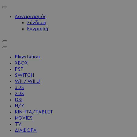
Λογαριασμός
Σύνδεση
Εγγραφή
Playstation
XBOX
PSP
SWITCH
WII / WII U
3DS
2DS
DSI
Η/Υ
ΚΙΝΗΤΑ/TABLET
MOVIES
TV
ΔΙΑΦΟΡΑ