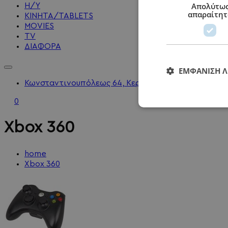
Απολύτω
Η/Υ
απαραίτητ
KINHTA/TABLETS
MOVIES
TV
ΔΙΑΦΟΡΑ
ΕΜΦΆΝΙΣΗ 
Κωνσταντινουπόλεως 64, Κερατσίνι - 2104010202 - 
0
Xbox 360
home
Xbox 360