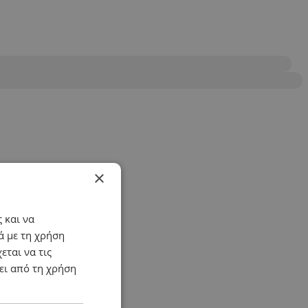
×
 και να
ά με τη χρήση
εται να τις
ει από τη χρήση