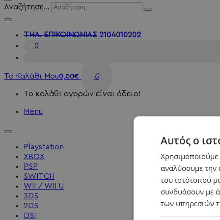
Αναζήτηση...
ΤΗΛ. ΕΠΙΚΟΙΝΩΝΙΑΣ
2104010202
0
Το Καλάθι Μου
0
0,00€
Το καλάθι αγορών είναι άδειο!
Menu
Αυτός ο ιστ
Playstation
Χρησιμοποιούμε c
XBOX
PSP
αναλύσουμε την 
SWITCH
του ιστότοπού μα
WII / WII U
συνδυάσουν με ά
3DS
των υπηρεσιών τ
2DS
DSI