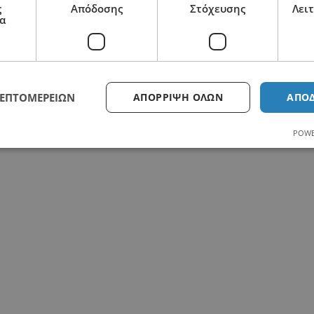
ς
Απόδοσης
Στόχευσης
Λει
α
ΛΕΠΤΟΜΕΡΕΙΏΝ
ΑΠΌΡΡΙΨΗ ΌΛΩΝ
ΑΠΟ
2110125418
POWE