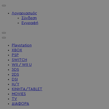
Λογαριασμός
Σύνδεση
Εγγραφή
Playstation
XBOX
PSP
SWITCH
WII / WII U
3DS
2DS
DSI
Η/Υ
ΚΙΝΗΤΑ/TABLET
MOVIES
TV
ΔΙΑΦΟΡΑ