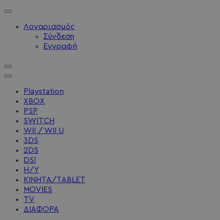
Λογαριασμός
Σύνδεση
Εγγραφή
Playstation
XBOX
PSP
SWITCH
WII / WII U
3DS
2DS
DSI
Η/Υ
ΚΙΝΗΤΑ/TABLET
MOVIES
TV
ΔΙΑΦΟΡΑ