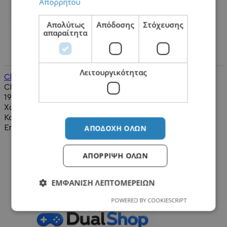
Απορρήτου
Απολύτως
Απόδοσης
Στόχευσης
απαραίτητα
Λειτουργικότητας
Charging Stand Controller & Move - PS5 Controller
Charging Stand Controller & Move - PS5 Controller..
19,90€
Χωρίς ΦΠΑ:16,05€
Καλάθι
ΑΠΟΔΟΧΉ ΌΛΩΝ
Επιθυμητό
ΑΠΌΡΡΙΨΗ ΌΛΩΝ
ΕΜΦΆΝΙΣΗ ΛΕΠΤΟΜΕΡΕΙΏΝ
POWERED BY COOKIESCRIPT