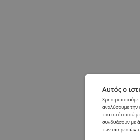
Αναζήτηση...
ΤΗΛ. ΕΠΙΚΟΙΝΩΝΙΑΣ
2104010202
0
Το Καλάθι Μου
0
0,00€
Το καλάθι αγορών είναι άδειο!
Menu
Αυτός ο ιστ
Playstation
Χρησιμοποιούμε c
XBOX
PSP
αναλύσουμε την 
SWITCH
του ιστότοπού μα
WII / WII U
συνδυάσουν με ά
3DS
των υπηρεσιών τ
2DS
DSI