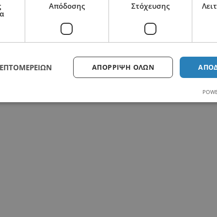
ς
Απόδοσης
Στόχευσης
Λει
α
ΛΕΠΤΟΜΕΡΕΙΏΝ
ΑΠΌΡΡΙΨΗ ΌΛΩΝ
ΑΠΟ
2110125418
POWE