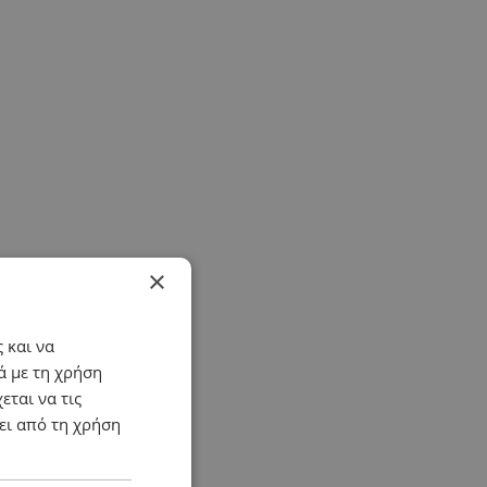
×
 και να
ά με τη χρήση
εται να τις
ει από τη χρήση