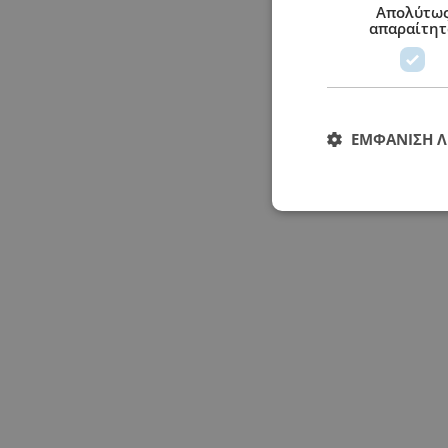
Απολύτω
Η/Υ
απαραίτητ
KINHTA/TABLETS
MOVIES
TV
ΔΙΑΦΟΡΑ
ΕΜΦΆΝΙΣΗ 
Κωνσταντινουπόλεως 64, Κερατσίνι - 2104010202 - 
0
Switch
home
Switch