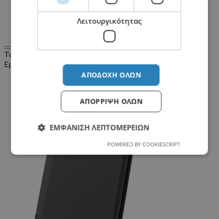
home
Λειτουργικότητας
HTC
Σύγκριση Προϊόντων
0
Ταξινόμηση:
Εμφάνιση:
ΑΠΟΔΟΧΉ ΌΛΩΝ
ΑΠΌΡΡΙΨΗ ΌΛΩΝ
ΕΜΦΆΝΙΣΗ ΛΕΠΤΟΜΕΡΕΙΏΝ
POWERED BY COOKIESCRIPT