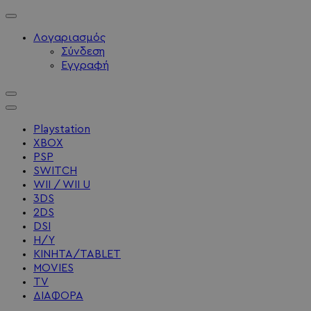
Λογαριασμός
Σύνδεση
Εγγραφή
Playstation
XBOX
PSP
SWITCH
WII / WII U
3DS
2DS
DSI
Η/Υ
ΚΙΝΗΤΑ/TABLET
MOVIES
TV
ΔΙΑΦΟΡΑ