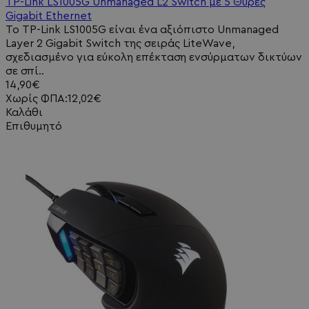
TP-Link LS1005G Unmanaged L2 Switch με 5 Θύρες
Gigabit Ethernet
Το TP-Link LS1005G είναι ένα αξιόπιστο Unmanaged
Layer 2 Gigabit Switch της σειράς LiteWave,
σχεδιασμένο για εύκολη επέκταση ενσύρματων δικτύων
σε σπί..
14,90€
Χωρίς ΦΠΑ:12,02€
Καλάθι
Επιθυμητό