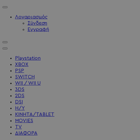
Λογαριασμός
Σύνδεση
Εγγραφή
Playstation
XBOX
PSP
SWITCH
WII / WII U
3DS
2DS
DSI
Η/Υ
ΚΙΝΗΤΑ/TABLET
MOVIES
TV
ΔΙΑΦΟΡΑ