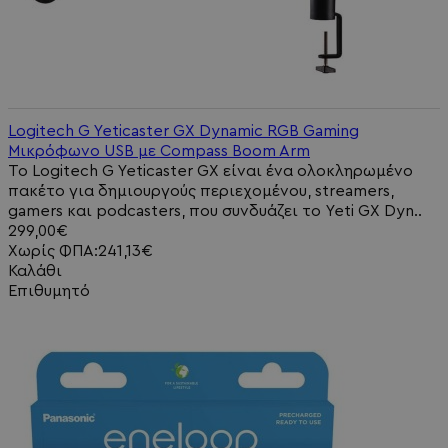
Logitech G Yeticaster GX Dynamic RGB Gaming
Μικρόφωνο USB με Compass Boom Arm
Το Logitech G Yeticaster GX είναι ένα ολοκληρωμένο
πακέτο για δημιουργούς περιεχομένου, streamers,
gamers και podcasters, που συνδυάζει το Yeti GX Dyn..
299,00€
Χωρίς ΦΠΑ:241,13€
Καλάθι
Επιθυμητό