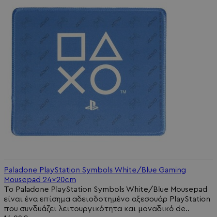
Paladone PlayStation Symbols White/Blue Gaming
Mousepad 24x20cm
Το Paladone PlayStation Symbols White/Blue Mousepad
είναι ένα επίσημα αδειοδοτημένο αξεσουάρ PlayStation
που συνδυάζει λειτουργικότητα και μοναδικό de..