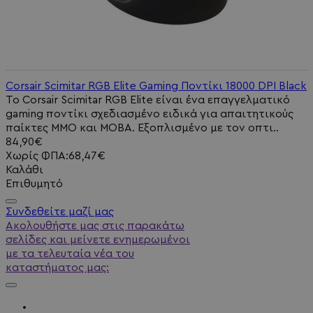
Corsair Scimitar RGB Elite Gaming Ποντίκι 18000 DPI Black
Το Corsair Scimitar RGB Elite είναι ένα επαγγελματικό
gaming ποντίκι σχεδιασμένο ειδικά για απαιτητικούς
παίκτες MMO και MOBA. Εξοπλισμένο με τον οπτι..
84,90€
Χωρίς ΦΠΑ:68,47€
Καλάθι
Επιθυμητό
Συνδεθείτε μαζί μας
Ακολουθήστε μας στις παρακάτω
σελίδες και μείνετε ενημερωμένοι
με τα τελευταία νέα του
καταστήματος μας: