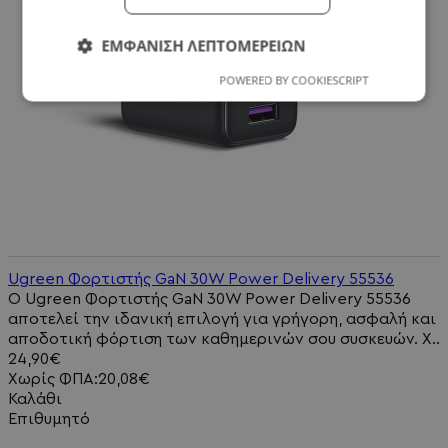
ΕΜΦΆΝΙΣΗ ΛΕΠΤΟΜΕΡΕΙΏΝ
POWERED BY COOKIESCRIPT
Ugreen Φορτιστής GaN 30W Power Delivery 55536
Ο Ugreen Φορτιστής GaN 30W Power Delivery 55536
αποτελεί την ιδανική επιλογή για γρήγορη, ασφαλή και
αποδοτική φόρτιση των καθημερινών σου συσκευών. Χ..
24,90€
Χωρίς ΦΠΑ:20,08€
Καλάθι
Επιθυμητό