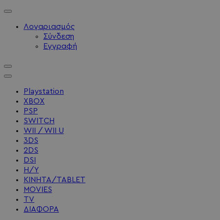
Λογαριασμός
Σύνδεση
Εγγραφή
Playstation
XBOX
PSP
SWITCH
WII / WII U
3DS
2DS
DSI
Η/Υ
ΚΙΝΗΤΑ/TABLET
MOVIES
TV
ΔΙΑΦΟΡΑ