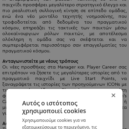
παιχνίδι προσφέρει μεγαλύτερο στρατηγικό έλεγχο και
πιο ρεαλιστική συλλογική κίνηση σε επίπεδο ομάδας,
ενώ ένα νέο μοντέλο τεχνητής νοημοσύνης, που
τροφοδοτείται από δεδομένα του πραγματικού
κόσμου, επηρεάζει τις τακτικές των παικτών μέσω
ολοκαίνουργιων ρόλων παικτών, με αποτέλεσμα
ολόκληρη η ομάδα σας να σκέφτεται και να
συμπεριφέρεται περισσότερο σαν επαγγελματίες του
πραγματικού κόσμου.
Ανταγωνιστείτε με νέους τρόπους
Οι νέες προσθήκες στα Manager και Player Career σας
επιτρέπουν να ζήσετε τις μεγαλύτερες ιστορίες από το
πραγματικό παιχνίδι με Live Start Points, να
ξαναγράψετε τις ιστορίες των προηγούμενων ICONs με
τις σημερινές ομάδες στο Player Career και, για πρώτη
×
φορά, να παίξετε μια αυθεντική εμπειρία Women's
Αυτός ο ιστότοπος
Career, αναλαμβάνοντας τον έλεγχο ενός συλλόγου ή
μιας παίκτριας από τα πέντε κορυφαία πρωταθλήματα
χρησιμοποιεί cookies
γυναικών.
Χρησιμοποιούμε cookies για να
Ασυναγώνιστη αυθεντικότητα
εξατομικεύσουμε το περιεχόμενο, τις