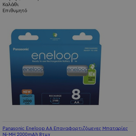
Καλάθι
Επιθυμητό
Panasonic Eneloop AA Επαναφορτιζόμενες Μπαταρίες
Ni-MH 2000mAh 8τμχ