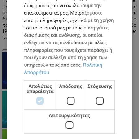
Το EA SPORTS FC™ 25 διαθέτει τους καλύτερους
διαφημίσεις και να αναλύσουμε την
παίκτες από τους μεγαλύτερους συλλόγους και τις
επισκεψιμότητά μας. Μοιραζόμαστε
μεγαλύτερες διοργανώσεις σε όλο τον κόσμο, με
δεδομένα αγώνων από τα κορυφαία πρωταθλήματα
επίσης πληροφορίες σχετικά με τη χρήση
του κόσμου που καθορίζουν τον τρόπο με τον οποίο
του ιστότοπού μας με τους συνεργάτες
19.000+ παίκτες από 700+ αυθεντικούς συλλόγους
διαφήμισης και ανάλυσης, οι οποίοι
κινούνται, παίζουν και κερδίζουν σε κάθε αγώνα.
ενδέχεται να τις συνδυάσουν με άλλες
πληροφορίες που τους έχετε παράσχει ή
που έχουν συλλέξει από τη χρήση των
υπηρεσιών τους από εσάς.
Πολιτική
Απορρήτου
Απολύτως
Απόδοσης
Στόχευσης
απαραίτητα
Λειτουργικότητας