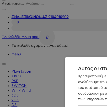
Αναζήτηση...
ΤΗΛ. ΕΠΙΚΟΙΝΩΝΙΑΣ
2104010202
0
Το Καλάθι Μου
0
0,00€
Το καλάθι αγορών είναι άδειο!
Menu
Αυτός ο ιστ
Playstation
Χρησιμοποιούμε c
XBOX
PSP
αναλύσουμε την 
SWITCH
του ιστότοπού μα
WII / WII U
συνδυάσουν με ά
3DS
των υπηρεσιών τ
2DS
DSI