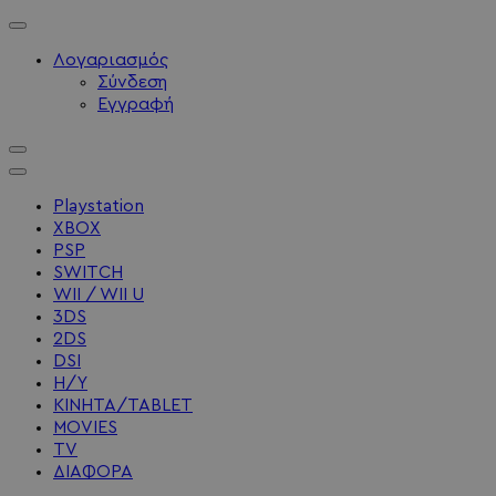
Λογαριασμός
Σύνδεση
Εγγραφή
Playstation
XBOX
PSP
SWITCH
WII / WII U
3DS
2DS
DSI
Η/Υ
ΚΙΝΗΤΑ/TABLET
MOVIES
TV
ΔΙΑΦΟΡΑ