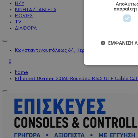
Απολύτω
Η/Υ
απαραίτητ
KINHTA/TABLETS
MOVIES
TV
ΔΙΑΦΟΡΑ
ΕΜΦΆΝΙΣΗ 
Κωνσταντινουπόλεως 64, Κερατσίνι - 2104010202 - 
0
home
Ethernet UGreen 20160 Rounded RJ45 UTP Cable Cat