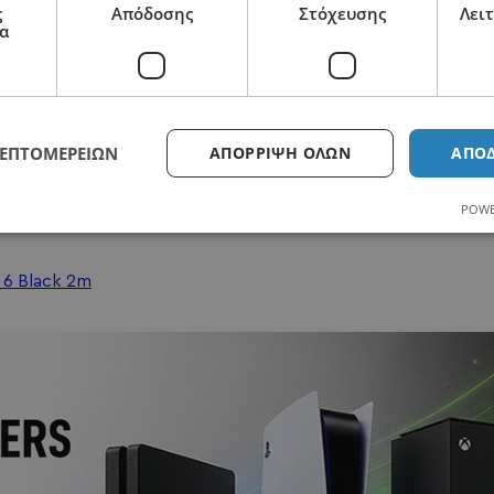
ς
Απόδοσης
Στόχευσης
Λει
α
ΛΕΠΤΟΜΕΡΕΙΏΝ
ΑΠΌΡΡΙΨΗ ΌΛΩΝ
ΑΠΟ
2110125418
POWE
 6 Black 2m