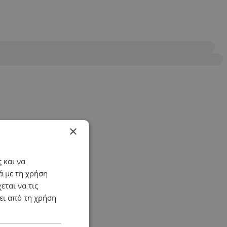
×
 και να
ά με τη χρήση
εται να τις
ει από τη χρήση