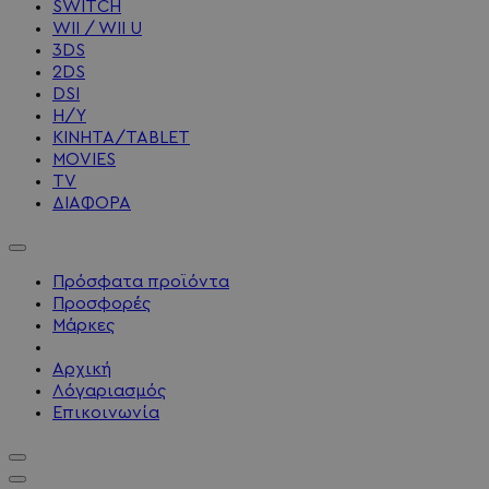
SWITCH
WII / WII U
3DS
2DS
DSI
Η/Υ
ΚΙΝΗΤΑ/TABLET
MOVIES
TV
ΔΙΑΦΟΡΑ
Πρόσφατα προϊόντα
Προσφορές
Μάρκες
Αρχική
Λόγαριασμός
Επικοινωνία