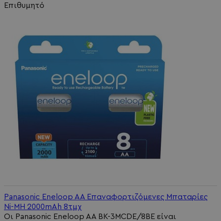
Επιθυμητό
Panasonic Eneloop AA Επαναφορτιζόμενες Μπαταρίες
Ni-MH 2000mAh 8τμχ
Οι Panasonic Eneloop AA BK-3MCDE/8BE είναι