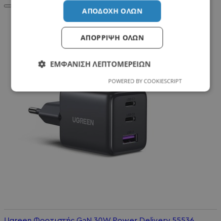
ΑΠΟΔΟΧΉ ΌΛΩΝ
Σχετικά Προϊόντα
ΑΠΌΡΡΙΨΗ ΌΛΩΝ
ΕΜΦΆΝΙΣΗ ΛΕΠΤΟΜΕΡΕΙΏΝ
POWERED BY COOKIESCRIPT
Ugreen Φορτιστής GaN 30W Power Delivery 55536