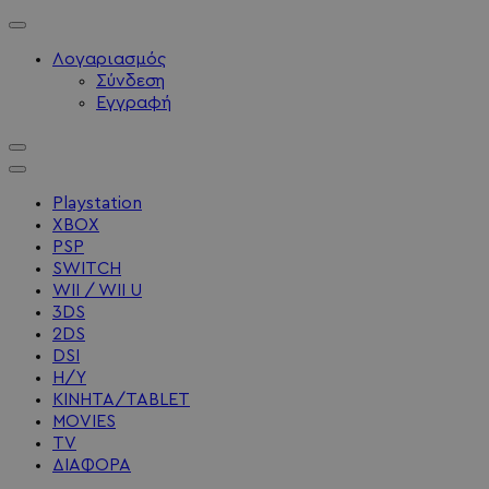
Λογαριασμός
Σύνδεση
Εγγραφή
Playstation
XBOX
PSP
SWITCH
WII / WII U
3DS
2DS
DSI
Η/Υ
ΚΙΝΗΤΑ/TABLET
MOVIES
TV
ΔΙΑΦΟΡΑ