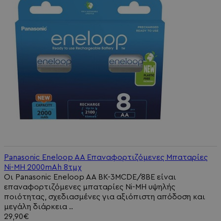
Panasonic Eneloop AA Επαναφορτιζόμενες Μπαταρίες
Ni-MH 2000mAh 8τμχ
Οι Panasonic Eneloop AA BK-3MCDE/8BE είναι
επαναφορτιζόμενες μπαταρίες Ni-MH υψηλής
ποιότητας, σχεδιασμένες για αξιόπιστη απόδοση και
μεγάλη διάρκεια ..
29,90€