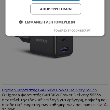
ΑΠΌΡΡΙΨΗ ΌΛΩΝ
ΕΜΦΆΝΙΣΗ ΛΕΠΤΟΜΕΡΕΙΏΝ
POWERED BY COOKIESCRIPT
Ugreen Φορτιστής GaN 30W Power Delivery 55536
Ο Ugreen Φορτιστής GaN 30W Power Delivery 55536
αποτελεί την ιδανική επιλογή για γρήγορη, ασφαλή και
αποδοτική φόρτιση των καθημερινών σου συσκευών. Χ..
24,90€