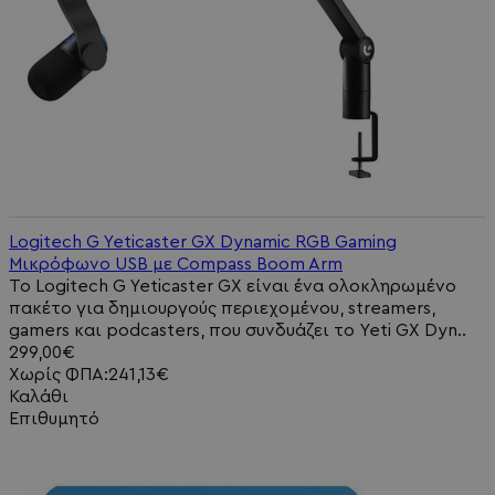
Logitech G Yeticaster GX Dynamic RGB Gaming
Μικρόφωνο USB με Compass Boom Arm
Το Logitech G Yeticaster GX είναι ένα ολοκληρωμένο
πακέτο για δημιουργούς περιεχομένου, streamers,
gamers και podcasters, που συνδυάζει το Yeti GX Dyn..
299,00€
Χωρίς ΦΠΑ:241,13€
Καλάθι
Επιθυμητό