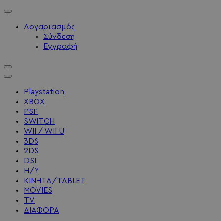
Λογαριασμός
Σύνδεση
Εγγραφή
Playstation
XBOX
PSP
SWITCH
WII / WII U
3DS
2DS
DSI
Η/Υ
ΚΙΝΗΤΑ/TABLET
MOVIES
TV
ΔΙΑΦΟΡΑ