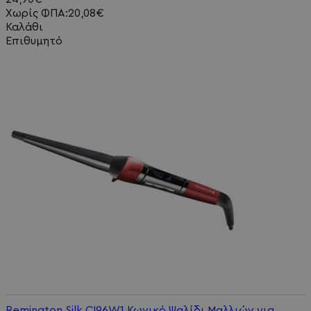
Χωρίς ΦΠΑ:20,08€
Καλάθι
Επιθυμητό
Remington Silk CI96W1 Κωνικό Ψαλίδι Μαλλιών για