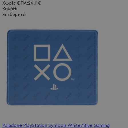
Χωρίς ΦΠΑ:24,11€
Καλάθι
Επιθυμητό
Paladone PlayStation Symbols White/Blue Gaming