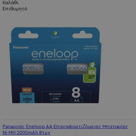
Καλάθι
Επιθυμητό
Panasonic Eneloop AA Επαναφορτιζόμενες Μπαταρίες
Ni-MH 2000mAh 8τμχ