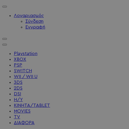
Λογαριασμός
Σύνδεση
Εγγραφή
Playstation
XBOX
PSP
SWITCH
WII / WII U
3DS
2DS
DSI
Η/Υ
ΚΙΝΗΤΑ/TABLET
MOVIES
TV
ΔΙΑΦΟΡΑ