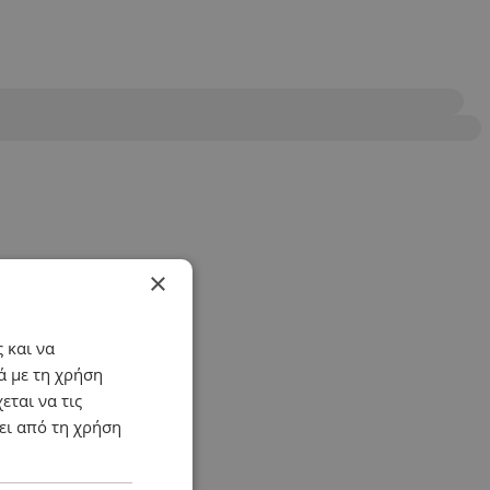
×
 και να
ά με τη χρήση
εται να τις
ει από τη χρήση