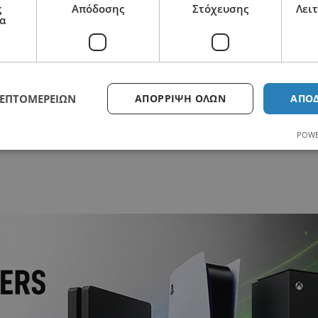
ς
Απόδοσης
Στόχευσης
Λει
α
ΛΕΠΤΟΜΕΡΕΙΏΝ
ΑΠΌΡΡΙΨΗ ΌΛΩΝ
ΑΠΟ
2110125418
POWE