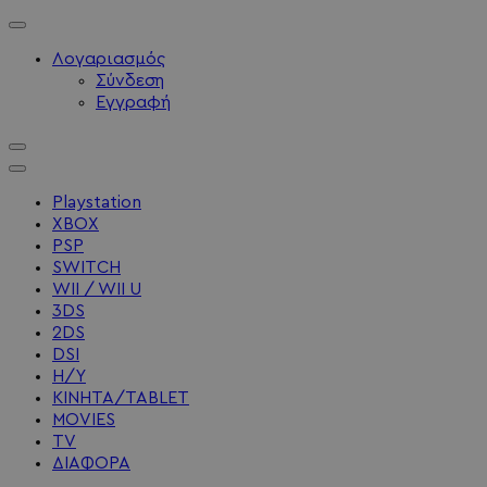
Λογαριασμός
Σύνδεση
Εγγραφή
Playstation
XBOX
PSP
SWITCH
WII / WII U
3DS
2DS
DSI
Η/Υ
ΚΙΝΗΤΑ/TABLET
MOVIES
TV
ΔΙΑΦΟΡΑ