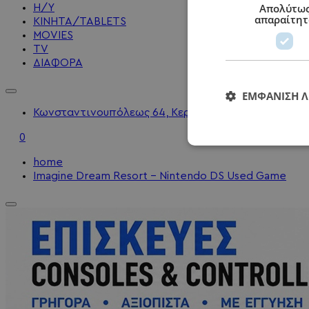
Απολύτω
Η/Υ
απαραίτητ
KINHTA/TABLETS
MOVIES
TV
ΔΙΑΦΟΡΑ
ΕΜΦΆΝΙΣΗ 
Κωνσταντινουπόλεως 64, Κερατσίνι - 2104010202 - 
0
home
Imagine Dream Resort - Nintendo DS Used Game