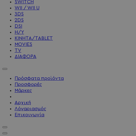
SWITCH
WII / WII U
3DS
2DS
DSI
Η/Υ
ΚΙΝΗΤΑ/TABLET
MOVIES
TV
ΔΙΑΦΟΡΑ
Πρόσφατα προϊόντα
Προσφορές
Μάρκες
Αρχική
Λόγαριασμός
Επικοινωνία