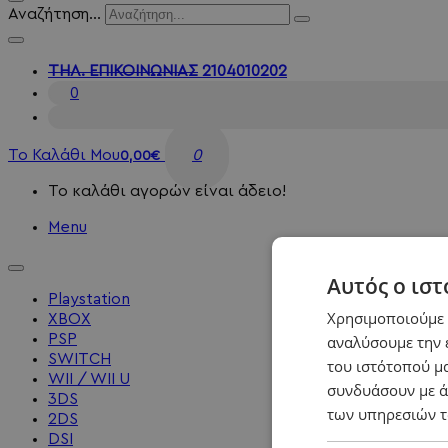
Αναζήτηση...
ΤΗΛ. ΕΠΙΚΟΙΝΩΝΙΑΣ
2104010202
0
Το Καλάθι Μου
0
0,00€
Το καλάθι αγορών είναι άδειο!
Menu
Αυτός ο ιστ
Playstation
Χρησιμοποιούμε c
XBOX
PSP
αναλύσουμε την 
SWITCH
του ιστότοπού μα
WII / WII U
συνδυάσουν με ά
3DS
των υπηρεσιών τ
2DS
DSI