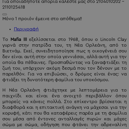
Για οποιαδήποτε απορία καλέστε μας στο 2104010202 -
2110125418
Μόνο 1 προιόν έμεινε στο απόθεμα!!
Περιγραφή
Το
Mafia III
εξελίσσεται στο 1968, όπου ο Lincoln Clay
γυρνά στην πατρίδα του, τη Νέα Ορλεάνη, από το
Βιετνάμ. Εκεί, συνειδητοποίησε πως η οικογένειά σου
δεν είναι αυτή στην οποία γεννιέσαι, αλλά αυτή για την
οποία θα πέθαινες. Προσπαθώντας να ξαναφτιάξει τη
ζωή του, υπάρχουν ακόμη δεσμά που τον δένουν με το
παρελθόν. Για να επιβιώσει, ο δρόμος είναι ένας: να
φτιάξει τη δυνατότερη φαμίλια του υποκόσμου.
Η Νέα Ορλεάνη φτιάχτηκε με λεπτομέρεια για το
παιχνίδι και είναι ένα ανοιχτό περιβάλλον όπου
μπορείς να κάνεις πολλά. Στο επίκεντρο βρίσκεται η
διαφθορά και η επιτακτική ανάγκη να μάχεσαι για την
κορυφή, κάτι που θα καταφέρεις παρέα με τη φαμίλια
σου μέσα από έντονες ανταλλαγές πυρών και μάχες
σώμα με σώμα, οδήγηση που φτάνει την αδρεναλίνη