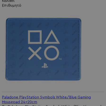
Καλάθι
Επιθυμητό
Paladone PlayStation Symbols White/Blue Gaming
Mousepad 24x20cm