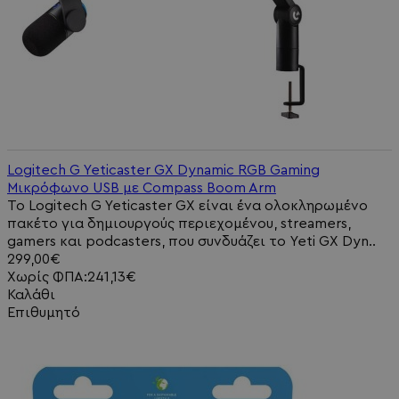
Logitech G Yeticaster GX Dynamic RGB Gaming
Μικρόφωνο USB με Compass Boom Arm
Το Logitech G Yeticaster GX είναι ένα ολοκληρωμένο
πακέτο για δημιουργούς περιεχομένου, streamers,
gamers και podcasters, που συνδυάζει το Yeti GX Dyn..
299,00€
Χωρίς ΦΠΑ:241,13€
Καλάθι
Επιθυμητό