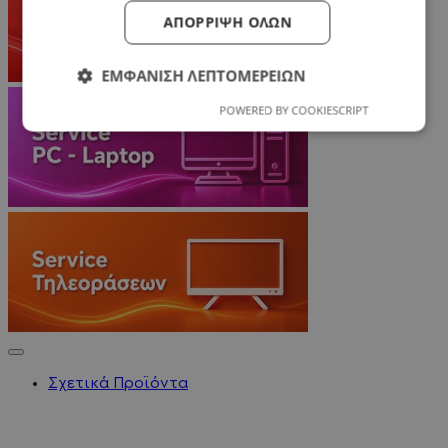
ΑΠΌΡΡΙΨΗ ΌΛΩΝ
ΕΜΦΆΝΙΣΗ ΛΕΠΤΟΜΕΡΕΙΏΝ
POWERED BY COOKIESCRIPT
Σχετικά Προϊόντα