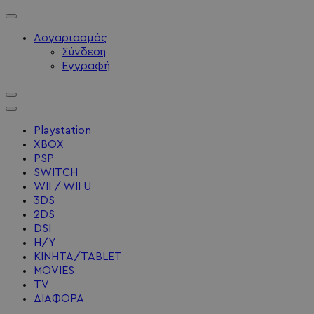
Λογαριασμός
Σύνδεση
Εγγραφή
Playstation
XBOX
PSP
SWITCH
WII / WII U
3DS
2DS
DSI
Η/Υ
ΚΙΝΗΤΑ/TABLET
MOVIES
TV
ΔΙΑΦΟΡΑ