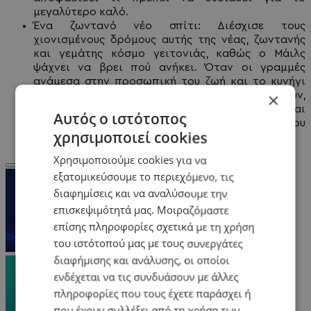
μεγαλύτερο καλό.
Ένα ζωντανό νέο σπίτι: Διέσχισε τους
χιονισμένους δρόμους αυτής της νέας, ζωντανής
και γεμάτης κόσμο γειτονιάς, καθώς ο Μάιλς
ψάχνει να βρει πού ανήκει. Όταν οι γραμμές
ανάμεσα στην προσωπική του ζωή και το κυνήγι
×
του εγκλήματος αρχίζουν να θολώνουν,
ανακαλύπτει ποιους μπορεί να εμπιστευτεί και
Αυτός ο ιστότοπος
νιώθει τι πάει να πει να βρει το μέρος που
χρησιμοποιεί cookies
πραγματικά ανήκεις.
Χρησιμοποιούμε cookies για να
εξατομικεύσουμε το περιεχόμενο, τις
διαφημίσεις και να αναλύσουμε την
επισκεψιμότητά μας. Μοιραζόμαστε
επίσης πληροφορίες σχετικά με τη χρήση
του ιστότοπού μας με τους συνεργάτες
διαφήμισης και ανάλυσης, οι οποίοι
ενδέχεται να τις συνδυάσουν με άλλες
πληροφορίες που τους έχετε παράσχει ή
που έχουν συλλέξει από τη χρήση των