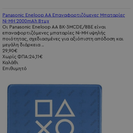
Panasonic Eneloop AA Επαναφορτιζόμενες Μπαταρίες
Ni-MH 2000mAh 8τμχ
Οι Panasonic Eneloop AA BK-3MCDE/8BE είναι
επαναφορτιζόμενες μπαταρίες Ni-MH υψηλής
ποιότητας, σχεδιασμένες για αξιόπιστη απόδοση και
μεγάλη διάρκεια ..
29,90€
Χωρίς ΦΠΑ:24,11€
Καλάθι
Επιθυμητό