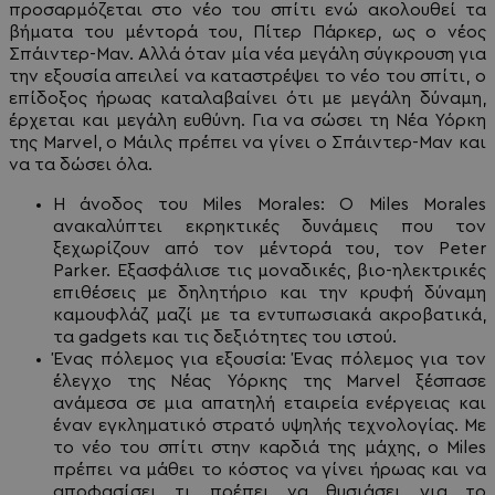
προσαρμόζεται στο νέο του σπίτι ενώ ακολουθεί τα
βήματα του μέντορά του, Πίτερ Πάρκερ, ως ο νέος
Σπάιντερ-Mαν. Αλλά όταν μία νέα μεγάλη σύγκρουση για
την εξουσία απειλεί να καταστρέψει το νέο του σπίτι, ο
επίδοξος ήρωας καταλαβαίνει ότι με μεγάλη δύναμη,
έρχεται και μεγάλη ευθύνη. Για να σώσει τη Νέα Υόρκη
της Marvel, ο Μάιλς πρέπει να γίνει ο Σπάιντερ-Mαν και
να τα δώσει όλα.
Η άνοδος του Miles Morales: Ο Miles Morales
ανακαλύπτει εκρηκτικές δυνάμεις που τον
ξεχωρίζουν από τον μέντορά του, τον Peter
Parker. Εξασφάλισε τις μοναδικές, βιο-ηλεκτρικές
επιθέσεις με δηλητήριο και την κρυφή δύναμη
καμουφλάζ μαζί με τα εντυπωσιακά ακροβατικά,
τα gadgets και τις δεξιότητες του ιστού.
Ένας πόλεμος για εξουσία: Ένας πόλεμος για τον
έλεγχο της Νέας Υόρκης της Marvel ξέσπασε
ανάμεσα σε μια απατηλή εταιρεία ενέργειας και
έναν εγκληματικό στρατό υψηλής τεχνολογίας. Με
το νέο του σπίτι στην καρδιά της μάχης, ο Miles
πρέπει να μάθει το κόστος να γίνει ήρωας και να
αποφασίσει τι πρέπει να θυσιάσει για το