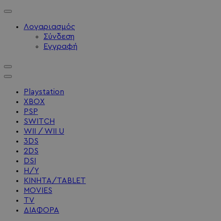
Λογαριασμός
Σύνδεση
Εγγραφή
Playstation
XBOX
PSP
SWITCH
WII / WII U
3DS
2DS
DSI
Η/Υ
ΚΙΝΗΤΑ/TABLET
MOVIES
TV
ΔΙΑΦΟΡΑ