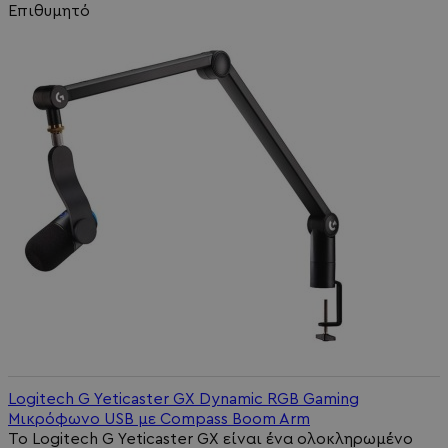
Επιθυμητό
Logitech G Yeticaster GX Dynamic RGB Gaming
Μικρόφωνο USB με Compass Boom Arm
Το Logitech G Yeticaster GX είναι ένα ολοκληρωμένο