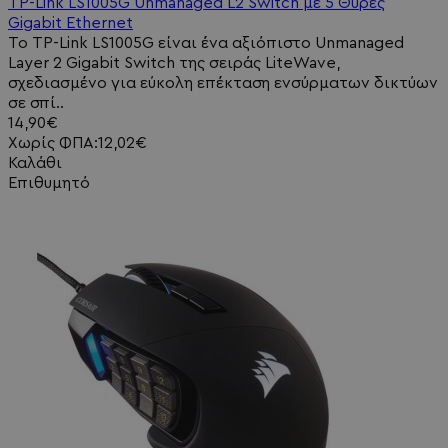
TP-Link LS1005G Unmanaged L2 Switch με 5 Θύρες
Gigabit Ethernet
Το TP-Link LS1005G είναι ένα αξιόπιστο Unmanaged
Layer 2 Gigabit Switch της σειράς LiteWave,
σχεδιασμένο για εύκολη επέκταση ενσύρματων δικτύων
σε σπί..
14,90€
Χωρίς ΦΠΑ:12,02€
Καλάθι
Επιθυμητό