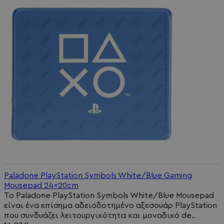
Paladone PlayStation Symbols White/Blue Gaming
Mousepad 24x20cm
Το Paladone PlayStation Symbols White/Blue Mousepad
είναι ένα επίσημα αδειοδοτημένο αξεσουάρ PlayStation
που συνδυάζει λειτουργικότητα και μοναδικό de..