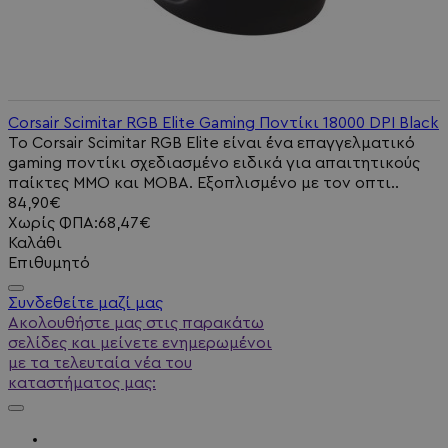
Corsair Scimitar RGB Elite Gaming Ποντίκι 18000 DPI Black
Το Corsair Scimitar RGB Elite είναι ένα επαγγελματικό
gaming ποντίκι σχεδιασμένο ειδικά για απαιτητικούς
παίκτες MMO και MOBA. Εξοπλισμένο με τον οπτι..
84,90€
Χωρίς ΦΠΑ:68,47€
Καλάθι
Επιθυμητό
Συνδεθείτε μαζί μας
Ακολουθήστε μας στις παρακάτω
σελίδες και μείνετε ενημερωμένοι
με τα τελευταία νέα του
καταστήματος μας: