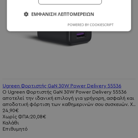
ΕΜΦΆΝΙΣΗ ΛΕΠΤΟΜΕΡΕΙΏΝ
POWERED BY COOKIESCRIPT
Ugreen Φορτιστής GaN 30W Power Delivery 55536
Ο Ugreen Φορτιστής GaN 30W Power Delivery 55536
αποτελεί την ιδανική επιλογή για γρήγορη, ασφαλή και
αποδοτική φόρτιση των καθημερινών σου συσκευών. Χ..
24,90€
Χωρίς ΦΠΑ:20,08€
Καλάθι
Επιθυμητό