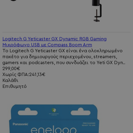
Logitech G Yeticaster GX Dynamic RGB Gaming
Μικρόφωνο USB με Compass Boom Arm
Το Logitech G Yeticaster GX είναι ένα ολοκληρωμένο
πακέτο για δημιουργούς περιεχομένου, streamers,
gamers και podcasters, που συνδυάζει το Yeti GX Dyn..
299,00€
Χωρίς ΦΠΑ:241,13€
Καλάθι
Επιθυμητό