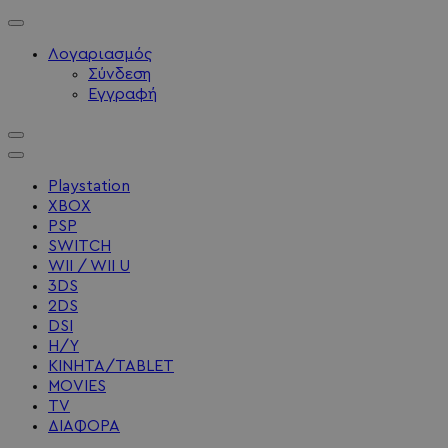
Λογαριασμός
Σύνδεση
Εγγραφή
Playstation
XBOX
PSP
SWITCH
WII / WII U
3DS
2DS
DSI
Η/Υ
ΚΙΝΗΤΑ/TABLET
MOVIES
TV
ΔΙΑΦΟΡΑ