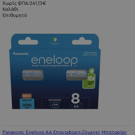
Χωρίς ΦΠΑ:241,13€
Καλάθι
Επιθυμητό
Panasonic Eneloop AA Επαναφορτιζόμενες Μπαταρίες