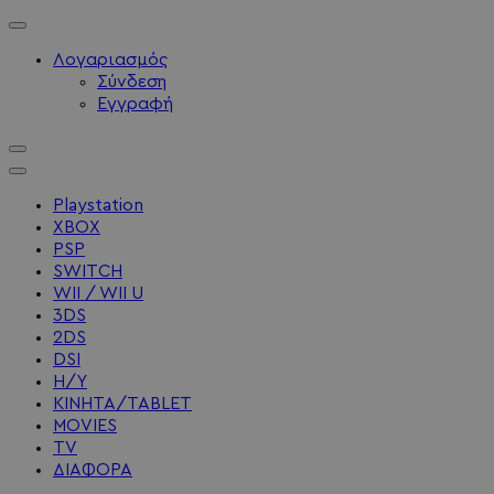
Λογαριασμός
Σύνδεση
Εγγραφή
Playstation
XBOX
PSP
SWITCH
WII / WII U
3DS
2DS
DSI
Η/Υ
ΚΙΝΗΤΑ/TABLET
MOVIES
TV
ΔΙΑΦΟΡΑ