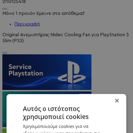
2110125418
Μόνο 1 προιόν έμεινε στο απόθεμα!!
Περιγραφή
Original Ανεμιστήρας Nidec Cooling Fan για PlayStation 3
Slim (PS3)
×
Αυτός ο ιστότοπος
χρησιμοποιεί cookies
Χρησιμοποιούμε cookies για να