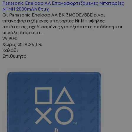
Panasonic Eneloop AA Επαναφορτιζόμενες Μπαταρίες
Ni-MH 2000mAh 8τμχ
Οι Panasonic Eneloop AA BK-3MCDE/8BE είναι
επαναφορτιζόμενες μπαταρίες Ni-MH υψηλής
ποιότητας, σχεδιασμένες για αξιόπιστη απόδοση και
μεγάλη διάρκεια ..
29,90€
Χωρίς ΦΠΑ:24,11€
Καλάθι
Επιθυμητό