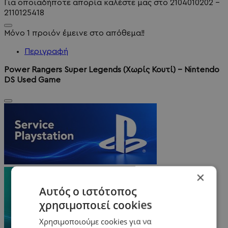
Για οποιαδήποτε απορία καλέστε μας στο 2104010202 -
2110125418
Μόνο 1 προιόν έμεινε στο απόθεμα!!
Περιγραφή
Power Rangers Super Legends (Χωρίς Κουτί) - Nintendo
DS Used Game
×
Αυτός ο ιστότοπος
χρησιμοποιεί cookies
Χρησιμοποιούμε cookies για να