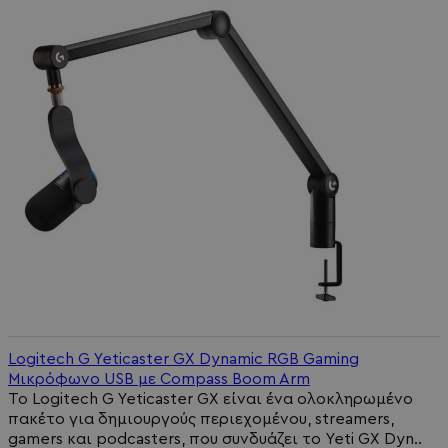
Logitech G Yeticaster GX Dynamic RGB Gaming
Μικρόφωνο USB με Compass Boom Arm
Το Logitech G Yeticaster GX είναι ένα ολοκληρωμένο
πακέτο για δημιουργούς περιεχομένου, streamers,
gamers και podcasters, που συνδυάζει το Yeti GX Dyn..