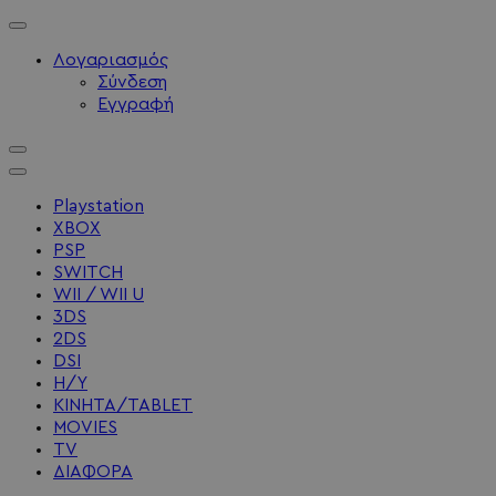
Λογαριασμός
Σύνδεση
Εγγραφή
Playstation
XBOX
PSP
SWITCH
WII / WII U
3DS
2DS
DSI
Η/Υ
ΚΙΝΗΤΑ/TABLET
MOVIES
TV
ΔΙΑΦΟΡΑ