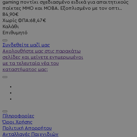
gaming ποντίκι σχεδιασμένο ειδικά για απαιτητικούς
παίκτες MMO και MOBA. Εξοπλισμένο με τον οπτι..
84,90€
Χωρίς ΦΠΑ:68,47€
Καλάθι
Επιθυμητό
Συνδεθείτε μαζί μας
Ακολουθήστε μας στις παρακάτω
σελίδες και μείνετε ενημερωμένοι
με τα τελευταία νέα του
καταστήματος μας:
Πληροφορίες
Όροι Χρήσης
Πολιτική Απορρήτου
Ανταλλαγές Παιχνιδιών