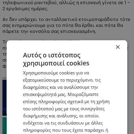
τηλεφωνικού ραντεβού, αλλιώς η επισκευή γίνετε σε 1 -
2 εργάσιμες ημέρες.
Αν δεν υπάρχει το ανταλλακτικό ετοιμοπαράδοτο τότε
σας ενημερώνουμε για το πότε θα έρθει και πότε θα
πάρετε την κονσόλα σας επισκευασμένη.
To Service μπορεί να γίνει φέρνοντας τη συσκευή ο
×
πελάτης στο κατάστημα, αλλιώς μπορείτε να καλέσετε
Αυτός ο ιστότοπος
την Γενική Ταχυδρομική (2104851100) για να έρθει να
σας πάρει της συσκευή από το χώρο σας και να μας τη
χρησιμοποιεί cookies
φέρει την επόμενη εργάσιμη ημέρα.
Χρησιμοποιούμε cookies για να
εξατομικεύσουμε το περιεχόμενο, τις
διαφημίσεις και να αναλύσουμε την
επισκεψιμότητά μας. Μοιραζόμαστε
επίσης πληροφορίες σχετικά με τη χρήση
του ιστότοπού μας με τους συνεργάτες
διαφήμισης και ανάλυσης, οι οποίοι
ενδέχεται να τις συνδυάσουν με άλλες
πληροφορίες που τους έχετε παράσχει ή