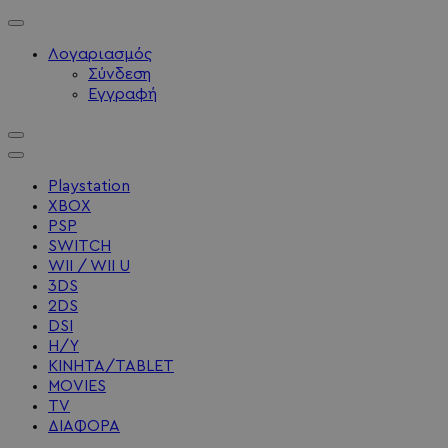
Λογαριασμός
Σύνδεση
Εγγραφή
Playstation
XBOX
PSP
SWITCH
WII / WII U
3DS
2DS
DSI
Η/Υ
ΚΙΝΗΤΑ/TABLET
MOVIES
TV
ΔΙΑΦΟΡΑ