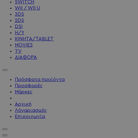
SWITCH
WII / WII U
3DS
2DS
DSI
Η/Υ
ΚΙΝΗΤΑ/TABLET
MOVIES
TV
ΔΙΑΦΟΡΑ
Πρόσφατα προϊόντα
Προσφορές
Μάρκες
Αρχική
Λόγαριασμός
Επικοινωνία