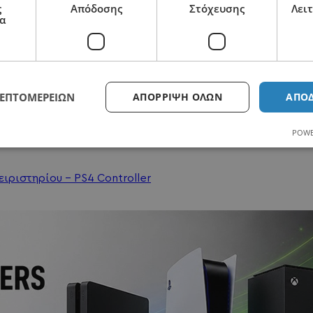
ς
Απόδοσης
Στόχευσης
Λει
α
ΛΕΠΤΟΜΕΡΕΙΏΝ
ΑΠΌΡΡΙΨΗ ΌΛΩΝ
ΑΠΟ
2110125418
POWE
ειριστηρίου - PS4 Controller