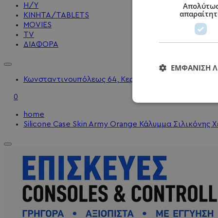
Απολύτω
Η/Υ
απαραίτητ
KINHTA/TABLETS
MOVIES
TV
ΔΙΑΦΟΡΑ
ΕΜΦΆΝΙΣΗ 
Κωνσταντινουπόλεως 64, Κερατσίνι - 2104010202 - 
0
home
Silicone Case Skin Army Orange Κάλυμμα Σιλικόνης Χ