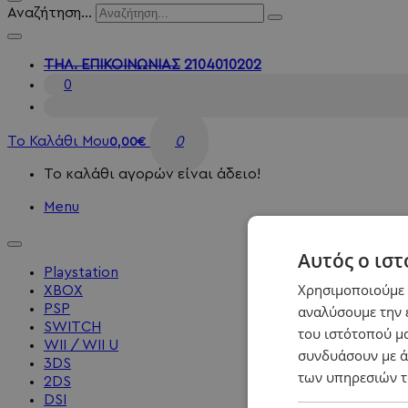
Αναζήτηση...
ΤΗΛ. ΕΠΙΚΟΙΝΩΝΙΑΣ
2104010202
0
Το Καλάθι Μου
0
0,00€
Το καλάθι αγορών είναι άδειο!
Menu
Αυτός ο ιστ
Playstation
Χρησιμοποιούμε c
XBOX
PSP
αναλύσουμε την 
SWITCH
του ιστότοπού μα
WII / WII U
συνδυάσουν με ά
3DS
των υπηρεσιών τ
2DS
DSI