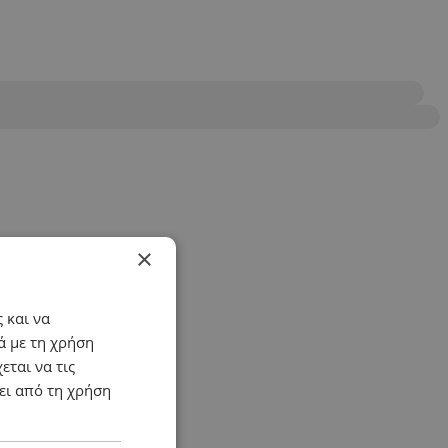
×
 και να
ά με τη χρήση
εται να τις
ει από τη χρήση