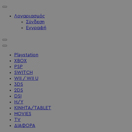
Λογαριασμός
Σύνδεση
Εγγραφή
Playstation
XBOX
PSP
SWITCH
WII / WII U
3DS
2DS
DSI
Η/Υ
ΚΙΝΗΤΑ/TABLET
MOVIES
TV
ΔΙΑΦΟΡΑ