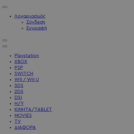
Λογαριασμός
Σύνδεση
Εγγραφή
Playstation
XBOX
PSP
SWITCH
WII / WII U
3DS
2DS
DSI
Η/Υ
ΚΙΝΗΤΑ/TABLET
MOVIES
TV
ΔΙΑΦΟΡΑ