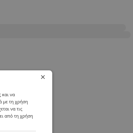
×
 και να
ά με τη χρήση
εται να τις
ει από τη χρήση