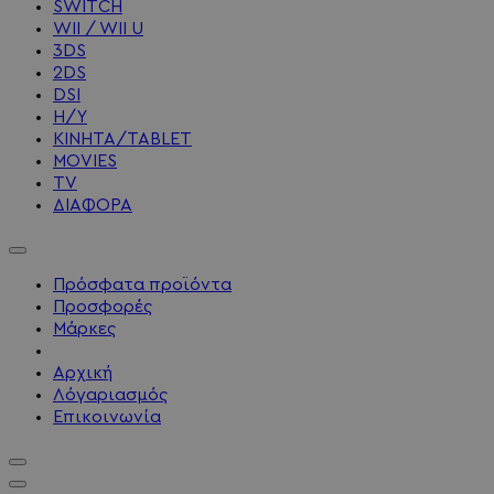
SWITCH
WII / WII U
3DS
2DS
DSI
Η/Υ
ΚΙΝΗΤΑ/TABLET
MOVIES
TV
ΔΙΑΦΟΡΑ
Πρόσφατα προϊόντα
Προσφορές
Μάρκες
Αρχική
Λόγαριασμός
Επικοινωνία