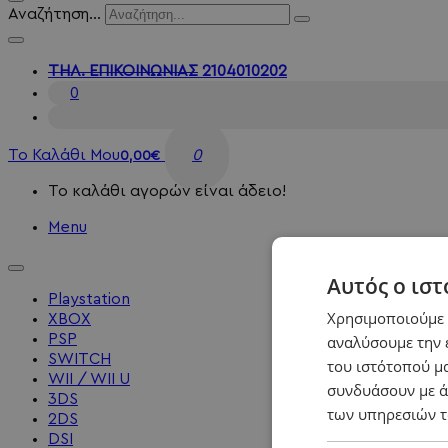
Αναζήτηση...
ΤΗΛ. ΕΠΙΚΟΙΝΩΝΙΑΣ
2104010202
0
Το Καλάθι Μου
0
0,00€
Το καλάθι αγορών είναι άδειο!
Menu
Αυτός ο ιστ
Playstation
Χρησιμοποιούμε c
XBOX
PSP
αναλύσουμε την 
SWITCH
του ιστότοπού μα
WII / WII U
συνδυάσουν με ά
3DS
των υπηρεσιών τ
2DS
DSI