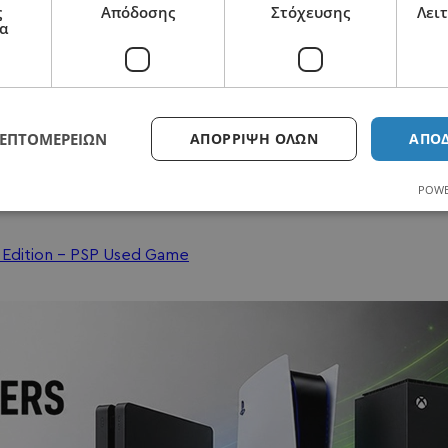
ς
Απόδοσης
Στόχευσης
Λει
α
ΛΕΠΤΟΜΕΡΕΙΏΝ
ΑΠΌΡΡΙΨΗ ΌΛΩΝ
ΑΠΟ
2110125418
POWE
s Edition - PSP Used Game