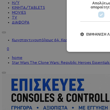
Απολύτω
Η/Υ
απαραίτητ
KINHTA/TABLETS
MOVIES
TV
ΔΙΑΦΟΡΑ
ΕΜΦΆΝΙΣΗ 
Κωνσταντινουπόλεως 64, Κερατσίνι - 2104010202 - 
0
home
Star Wars The Clone Wars: Republic Heroes Essential