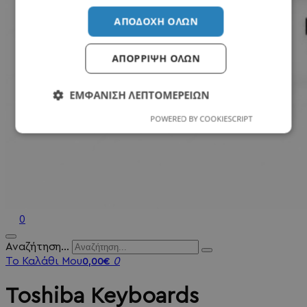
ΑΠΟΔΟΧΉ ΌΛΩΝ
ΑΠΌΡΡΙΨΗ ΌΛΩΝ
ΕΜΦΆΝΙΣΗ ΛΕΠΤΟΜΕΡΕΙΏΝ
POWERED BY COOKIESCRIPT
0
Αναζήτηση...
Το Καλάθι Μου
0
0,00€
Toshiba Keyboards