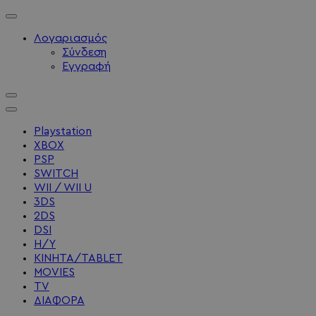
Λογαριασμός
Σύνδεση
Εγγραφή
Playstation
XBOX
PSP
SWITCH
WII / WII U
3DS
2DS
DSI
Η/Υ
ΚΙΝΗΤΑ/TABLET
MOVIES
TV
ΔΙΑΦΟΡΑ