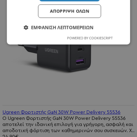
ΑΠΌΡΡΙΨΗ ΌΛΩΝ
ΕΜΦΆΝΙΣΗ ΛΕΠΤΟΜΕΡΕΙΏΝ
POWERED BY COOKIESCRIPT
Ugreen Φορτιστής GaN 30W Power Delivery 55536
Ο Ugreen Φορτιστής GaN 30W Power Delivery 55536
αποτελεί την ιδανική επιλογή για γρήγορη, ασφαλή και
αποδοτική φόρτιση των καθημερινών σου συσκευών. Χ..
24,90€