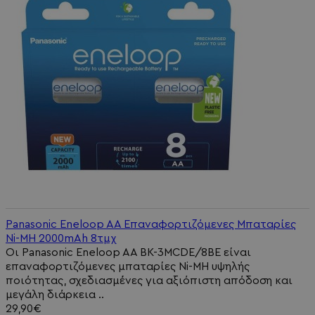
Panasonic Eneloop AA Επαναφορτιζόμενες Μπαταρίες
Ni-MH 2000mAh 8τμχ
Οι Panasonic Eneloop AA BK-3MCDE/8BE είναι
επαναφορτιζόμενες μπαταρίες Ni-MH υψηλής
ποιότητας, σχεδιασμένες για αξιόπιστη απόδοση και
μεγάλη διάρκεια ..
29,90€