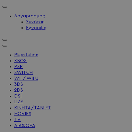
Λογαριασμός
Σύνδεση
Εγγραφή
Playstation
XBOX
PSP
SWITCH
WII / WII U
3DS
2DS
DSI
Η/Υ
ΚΙΝΗΤΑ/TABLET
MOVIES
TV
ΔΙΑΦΟΡΑ