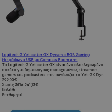
Logitech G Yeticaster GX Dynamic RGB Gaming
Μικρόφωνο USB με Compass Boom Arm
Το Logitech G Yeticaster GX είναι ένα ολοκληρωμένο
πακέτο για δημιουργούς περιεχομένου, streamers,
gamers και podcasters, που συνδυάζει το Yeti GX Dyn..
299,00€
Χωρίς ΦΠΑ:241,13€
Καλάθι
Επιθυμητό