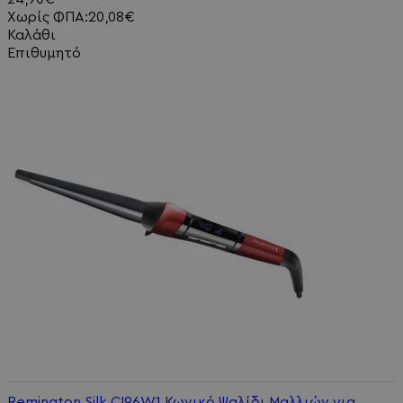
Χωρίς ΦΠΑ:20,08€
Καλάθι
Επιθυμητό
Remington Silk CI96W1 Κωνικό Ψαλίδι Μαλλιών για