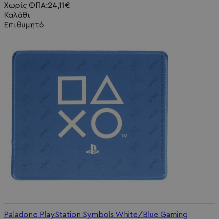
Χωρίς ΦΠΑ:24,11€
Καλάθι
Επιθυμητό
Paladone PlayStation Symbols White/Blue Gaming