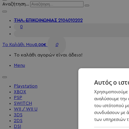
Αναζήτηση...
ΤΗΛ. ΕΠΙΚΟΙΝΩΝΙΑΣ
2104010202
0
Το Καλάθι Μου
0
0,00€
Το καλάθι αγορών είναι άδειο!
Menu
Αυτός ο ιστ
Playstation
Χρησιμοποιούμε c
XBOX
PSP
αναλύσουμε την 
SWITCH
του ιστότοπού μα
WII / WII U
συνδυάσουν με ά
3DS
των υπηρεσιών τ
2DS
DSI