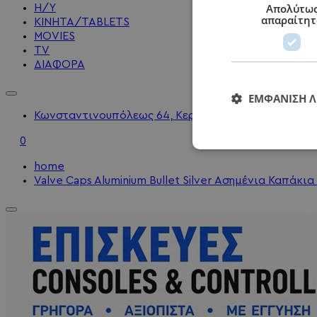
Απολύτω
Η/Υ
απαραίτητ
KINHTA/TABLETS
MOVIES
TV
ΔΙΑΦΟΡΑ
ΕΜΦΆΝΙΣΗ 
Κωνσταντινουπόλεως 64, Κερατσίνι - 2104010202 - 
0
home
Valve Caps Aluminium Bullet Silver Ασημένια Καπάκ