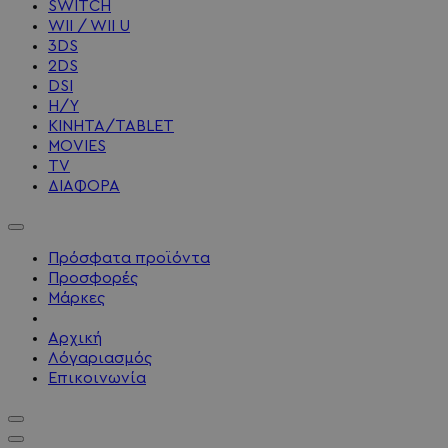
SWITCH
WII / WII U
3DS
2DS
DSI
Η/Υ
ΚΙΝΗΤΑ/TABLET
MOVIES
TV
ΔΙΑΦΟΡΑ
Πρόσφατα προϊόντα
Προσφορές
Μάρκες
Αρχική
Λόγαριασμός
Επικοινωνία