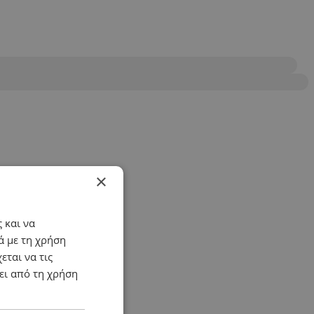
×
 και να
ά με τη χρήση
εται να τις
ει από τη χρήση