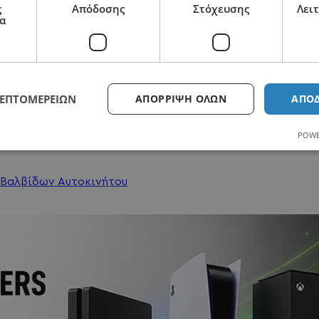
ς
Απόδοσης
Στόχευσης
Λει
α
ΛΕΠΤΟΜΕΡΕΙΏΝ
ΑΠΌΡΡΙΨΗ ΌΛΩΝ
ΑΠΟ
2110125418
POWE
ια Βαλβίδων Αυτοκινήτου