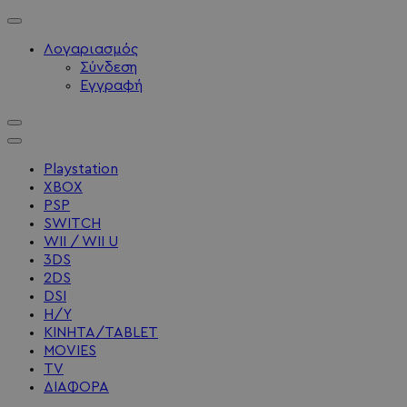
Λογαριασμός
Σύνδεση
Εγγραφή
Playstation
XBOX
PSP
SWITCH
WII / WII U
3DS
2DS
DSI
Η/Υ
ΚΙΝΗΤΑ/TABLET
MOVIES
TV
ΔΙΑΦΟΡΑ