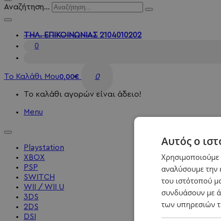
Αναζήτηση...
ΤΗΛ. ΕΠΙΚΟΙΝΩΝΙΑΣ
2104010202
0
Το Καλάθι Μου
0
0,00€
Το καλάθι αγορών είναι άδειο!
Menu
Αυτός ο ιστ
Playstation
Χρησιμοποιούμε c
XBOX
PSP
αναλύσουμε την 
SWITCH
του ιστότοπού μα
WII / WII U
συνδυάσουν με ά
3DS
των υπηρεσιών τ
2DS
DSI