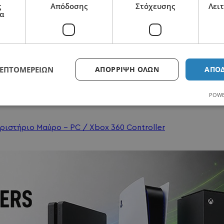
ς
Απόδοσης
Στόχευσης
Λει
α
ΛΕΠΤΟΜΕΡΕΙΏΝ
ΑΠΌΡΡΙΨΗ ΌΛΩΝ
ΑΠΟ
2110125418
POWE
ριστήριο Μαύρο - PC / Xbox 360 Controller