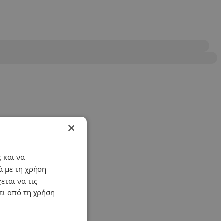
×
 και να
ά με τη χρήση
εται να τις
ει από τη χρήση