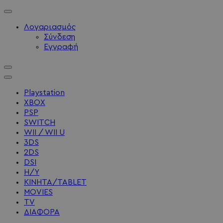
Λογαριασμός
Σύνδεση
Εγγραφή
Playstation
XBOX
PSP
SWITCH
WII / WII U
3DS
2DS
DSI
Η/Υ
ΚΙΝΗΤΑ/TABLET
MOVIES
TV
ΔΙΑΦΟΡΑ