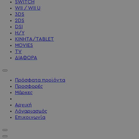
SWITCH
WII / WII U
3DS
2DS
DSI
Η/Υ
ΚΙΝΗΤΑ/TABLET
MOVIES
TV
ΔΙΑΦΟΡΑ
Πρόσφατα προϊόντα
Προσφορές
Μάρκες
Αρχική
Λόγαριασμός
Επικοινωνία