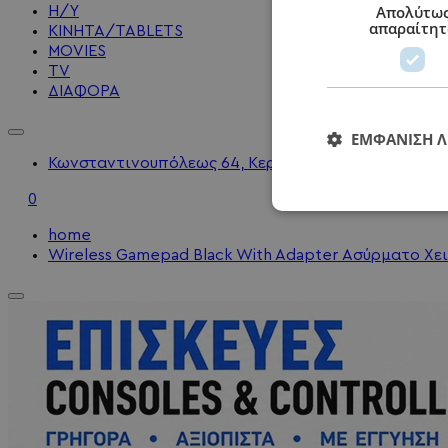
Απολύτω
Η/Υ
απαραίτητ
KINHTA/TABLETS
MOVIES
TV
ΔΙΑΦΟΡΑ
ΕΜΦΆΝΙΣΗ 
Κωνσταντινουπόλεως 64, Κερατσίνι - 2104010202 - 
0
home
Wireless Gamepad Black With Adapter Ασύρματο Χει