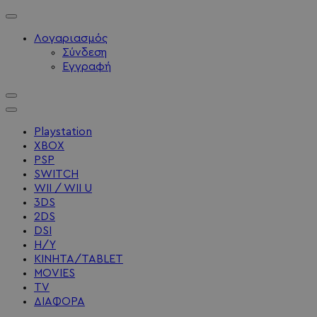
Λογαριασμός
Σύνδεση
Εγγραφή
Playstation
XBOX
PSP
SWITCH
WII / WII U
3DS
2DS
DSI
Η/Υ
ΚΙΝΗΤΑ/TABLET
MOVIES
TV
ΔΙΑΦΟΡΑ