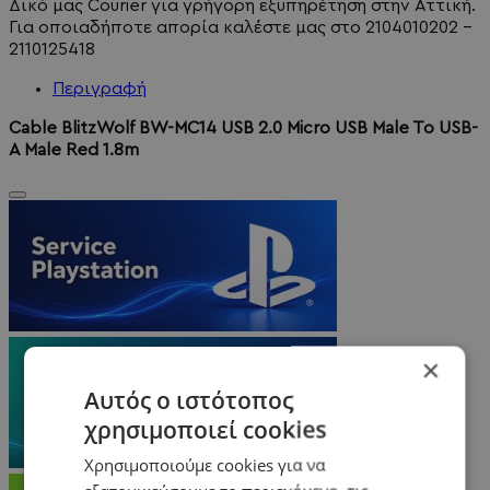
Δικό μας Courier για γρήγορη εξυπηρέτηση στην Αττική.
Για οποιαδήποτε απορία καλέστε μας στο 2104010202 -
2110125418
Περιγραφή
Cable BlitzWolf BW-MC14 USB 2.0 Micro USB Male To USB-
A Male Red 1.8m
×
Αυτός ο ιστότοπος
χρησιμοποιεί cookies
Χρησιμοποιούμε cookies για να