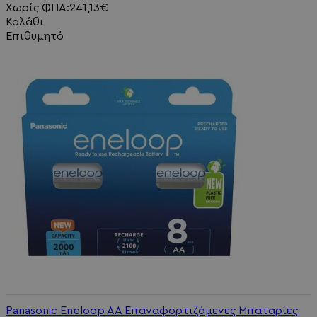
Χωρίς ΦΠΑ:241,13€
Καλάθι
Επιθυμητό
Panasonic Eneloop AA Επαναφορτιζόμενες Μπαταρίες