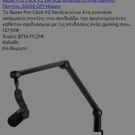
Razer Pro Click V2 Vertical Ασύρματο RGB Gaming
Ποντίκι 30000 DPI Μαύρο
Το Razer Pro Click V2 Vertical είναι ένα premium
ασύρματο ποντίκι που συνδυάζει την εργονομία ενός
κάθετου σχεδιασμού με τις επιδόσεις ενός gaming mou..
137,90€
Χωρίς ΦΠΑ:111,21€
Καλάθι
Επιθυμητό