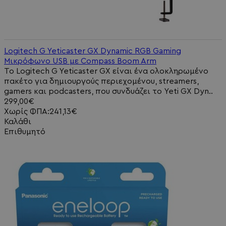
Logitech G Yeticaster GX Dynamic RGB Gaming
Μικρόφωνο USB με Compass Boom Arm
Το Logitech G Yeticaster GX είναι ένα ολοκληρωμένο
πακέτο για δημιουργούς περιεχομένου, streamers,
gamers και podcasters, που συνδυάζει το Yeti GX Dyn..
299,00€
Χωρίς ΦΠΑ:241,13€
Καλάθι
Επιθυμητό