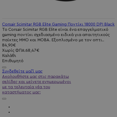
Corsair Scimitar RGB Elite Gaming Ποντίκι 18000 DPI Black
Το Corsair Scimitar RGB Elite είναι ένα επαγγελματικό
gaming ποντίκι σχεδιασμένο ειδικά για απαιτητικούς
παίκτες MMO και MOBA. Εξοπλισμένο με τον οπτι..
84,90€
Χωρίς ΦΠΑ:68,47€
Καλάθι
Επιθυμητό
Συνδεθείτε μαζί μας
Ακολουθήστε μας στις παρακάτω
σελίδες και μείνετε ενημερωμένοι
με τα τελευταία νέα του
καταστήματος μας: