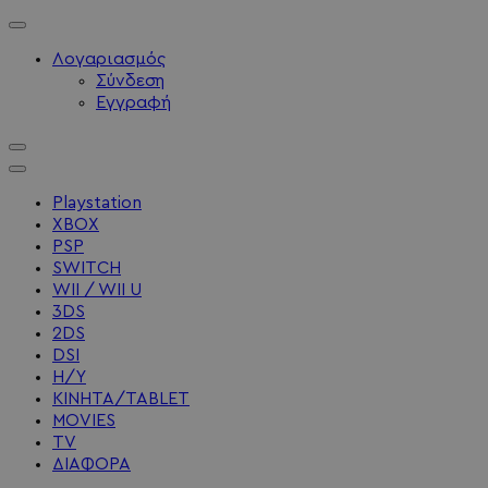
Λογαριασμός
Σύνδεση
Εγγραφή
Playstation
XBOX
PSP
SWITCH
WII / WII U
3DS
2DS
DSI
Η/Υ
ΚΙΝΗΤΑ/TABLET
MOVIES
TV
ΔΙΑΦΟΡΑ