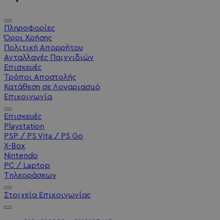
Πληροφορίες
Όροι Χρήσης
Πολιτική Απορρήτου
Ανταλλαγές Παιχνιδιών
Επισκευές
Τρόποι Αποστολής
Κατάθεση σε Λογαριασμό
Επικοινωνία
Επισκευές
Playstation
PSP / PS Vita / PS Go
X-Box
Nintendo
PC / Laptop
Τηλεοράσεων
Στοιχεία Επικοινωνίας