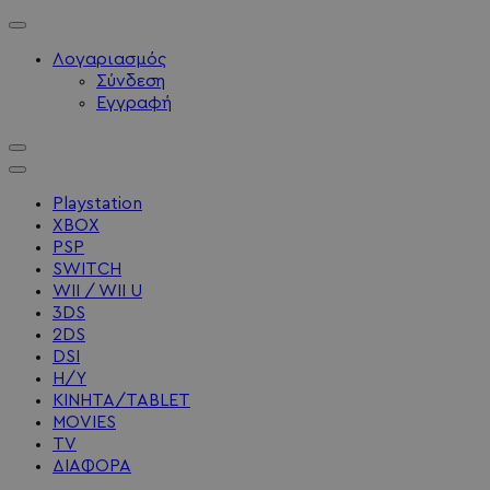
Λογαριασμός
Σύνδεση
Εγγραφή
Playstation
XBOX
PSP
SWITCH
WII / WII U
3DS
2DS
DSI
Η/Υ
ΚΙΝΗΤΑ/TABLET
MOVIES
TV
ΔΙΑΦΟΡΑ