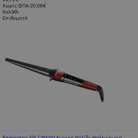
Χωρίς ΦΠΑ:20,08€
Καλάθι
Επιθυμητό
Remington Silk CI96W1 Κωνικό Ψαλίδι Μαλλιών για