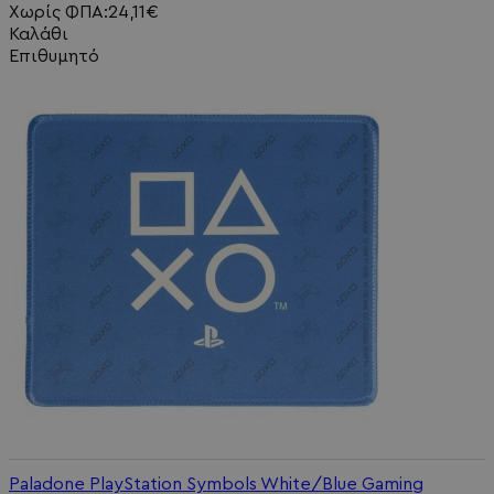
Χωρίς ΦΠΑ:24,11€
Καλάθι
Επιθυμητό
Paladone PlayStation Symbols White/Blue Gaming