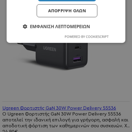
ΑΠΌΡΡΙΨΗ ΌΛΩΝ
ΕΜΦΆΝΙΣΗ ΛΕΠΤΟΜΕΡΕΙΏΝ
POWERED BY COOKIESCRIPT
Ugreen Φορτιστής GaN 30W Power Delivery 55536
Ο Ugreen Φορτιστής GaN 30W Power Delivery 55536
αποτελεί την ιδανική επιλογή για γρήγορη, ασφαλή και
αποδοτική φόρτιση των καθημερινών σου συσκευών. Χ..
24,90€