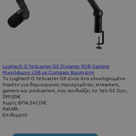
Logitech G Yeticaster GX Dynamic RGB Gaming
Μικρόφωνο USB με Compass Boom Arm
Το Logitech G Yeticaster GX είναι ένα ολοκληρωμένο
πακέτο για δημιουργούς περιεχομένου, streamers,
gamers και podcasters, που συνδυάζει το Yeti GX Dyn..
299,00€
Χωρίς ΦΠΑ:241,13€
Καλάθι
Επιθυμητό