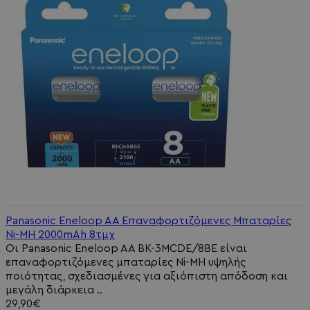
Panasonic Eneloop AA Επαναφορτιζόμενες Μπαταρίες
Ni-MH 2000mAh 8τμχ
Οι Panasonic Eneloop AA BK-3MCDE/8BE είναι
επαναφορτιζόμενες μπαταρίες Ni-MH υψηλής
ποιότητας, σχεδιασμένες για αξιόπιστη απόδοση και
μεγάλη διάρκεια ..
29,90€